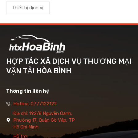
thiết bị định vị
HỢP TÁC XÃ DỊCH VỤ THƯƠNG MẠI
VẬN TẢI HÒA BÌNH
Thông tin liên hệ
Hotline: 0777122122
Địa chỉ: 192/8 Nguyễn Oanh,
Phường 17, Quận Gò Vấp, TP
Hồ Chí Minh
Hỗ trợ: