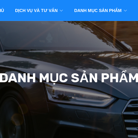
HỦ
DỊCH VỤ VÀ TƯ VẤN
DANH MỤC SẢN PHẨM
DANH MỤC SẢN PHẨ