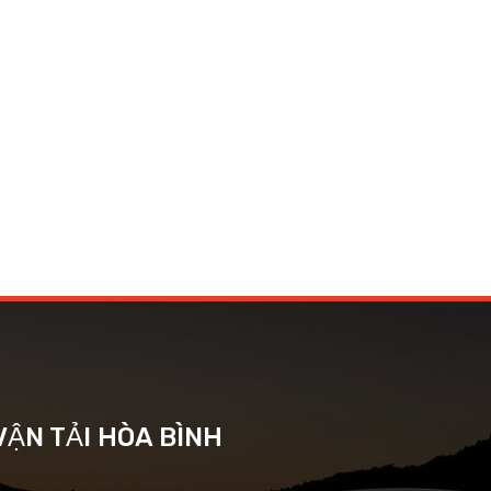
ẬN TẢI HÒA BÌNH