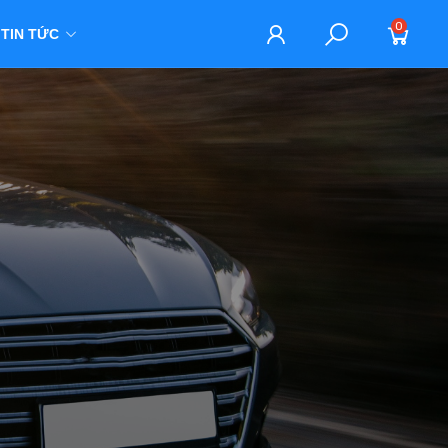
0
TIN TỨC
M