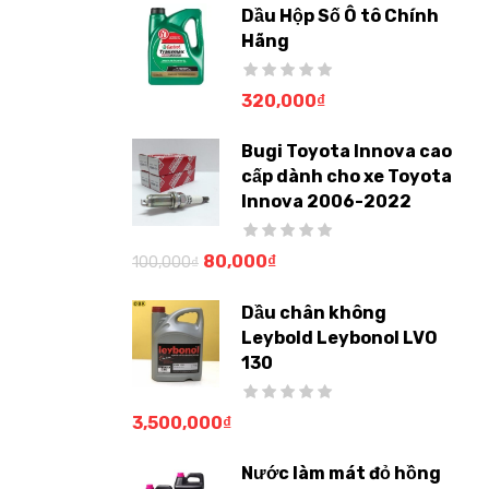
Dầu Hộp Số Ô tô Chính
Hãng
320,000
₫
Bugi Toyota Innova cao
cấp dành cho xe Toyota
Innova 2006-2022
80,000
₫
100,000
₫
Dầu chân không
Leybold Leybonol LVO
130
3,500,000
₫
Nước làm mát đỏ hồng