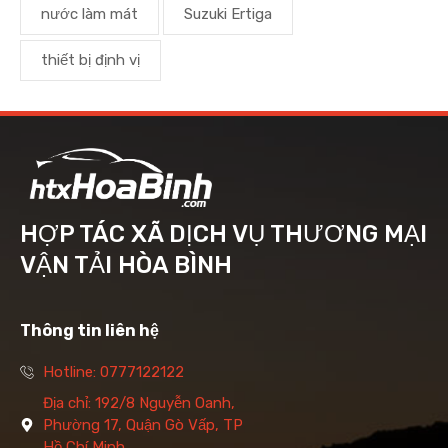
nước làm mát
Suzuki Ertiga
thiết bị định vị
HỢP TÁC XÃ DỊCH VỤ THƯƠNG MẠI
VẬN TẢI HÒA BÌNH
Thông tin liên hệ
Hotline: 0777122122
Địa chỉ: 192/8 Nguyễn Oanh,
Phường 17, Quận Gò Vấp, TP
Hồ Chí Minh