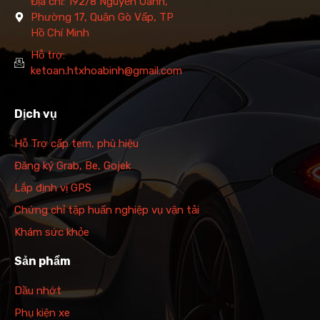
Địa chỉ: 192/8 Nguyễn Oanh,
Phường 17, Quận Gò Vấp, TP
Hồ Chí Minh
Hỗ trợ:
ketoan.htxhoabinh@gmail.com
Dịch vụ
Hỗ Trợ cấp tem, phù hiệu
Đăng ký Grab, Be, Gojek
Lắp định vị GPS
Chứng chỉ tập huấn nghiệp vụ vận tải
Khám sức khỏe
Sản phẩm
Dầu nhớt
Phụ kiện xe