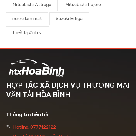
Mitsubishi Attrage
Mitsubishi Pajero
nước làm mát
Suzuki Ertiga
thiết bị định vị
HỢP TÁC XÃ DỊCH VỤ THƯƠNG MẠI
VẬN TẢI HÒA BÌNH
Thông tin liên hệ
Hotline: 0777122122