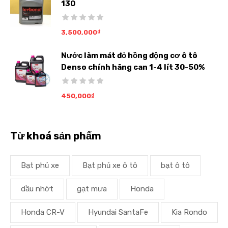
130
3,500,000
₫
Nước làm mát đỏ hồng động cơ ô tô
Denso chính hãng can 1-4 lít 30-50%
450,000
₫
Từ khoá sản phẩm
Bạt phủ xe
Bạt phủ xe ô tô
bạt ô tô
dầu nhớt
gạt mưa
Honda
Honda CR-V
Hyundai SantaFe
Kia Rondo