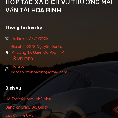
HỢP TÁC XÃ DỊCH VỤ THƯƠNG MẠI
VẬN TẢI HÒA BÌNH
Thông tin liên hệ
Hotline: 0777122122
Địa chỉ: 192/8 Nguyễn Oanh,
Phường 17, Quận Gò Vấp, TP
Hồ Chí Minh
Hỗ trợ:
ketoan.htxhoabinh@gmail.com
Dịch vụ
Hỗ Trợ cấp tem, phù hiệu
Đăng ký Grab, Be, Gojek
Lắp định vị GPS