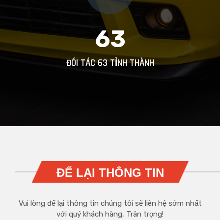
63
ĐÓI TÁC 63 TỈNH THÀNH
ĐỂ LẠI THÔNG TIN
Vui lòng để lại thông tin chúng tôi sẽ liên hệ sớm nhất
với quý khách hàng, Trân trọng!