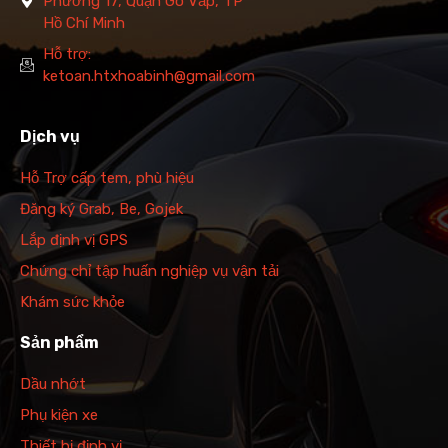
Phường 17, Quận Gò Vấp, TP
Hồ Chí Minh
Hỗ trợ:
ketoan.htxhoabinh@gmail.com
Dịch vụ
Hỗ Trợ cấp tem, phù hiệu
Đăng ký Grab, Be, Gojek
Lắp định vị GPS
Chứng chỉ tập huấn nghiệp vụ vận tải
Khám sức khỏe
Sản phẩm
Dầu nhớt
Phụ kiện xe
Thiết bị định vị