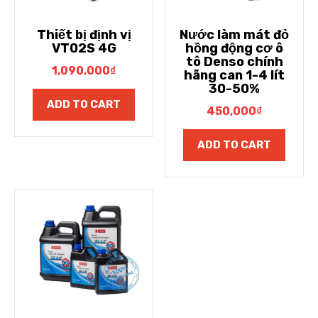
Thiết bị định vị
Nước làm mát đỏ
VT02S 4G
hồng động cơ ô
tô Denso chính
1,090,000
₫
hãng can 1-4 lít
30-50%
ADD TO CART
450,000
₫
ADD TO CART