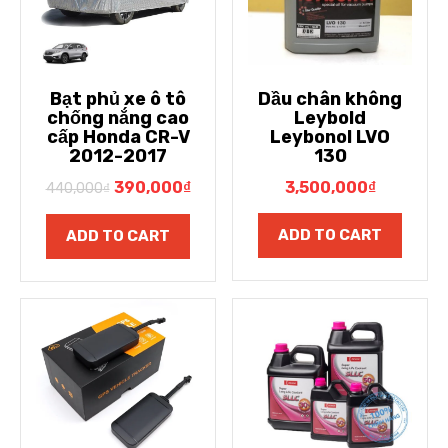
Bạt phủ xe ô tô
Dầu chân không
chống nắng cao
Leybold
cấp Honda CR-V
Leybonol LVO
2012-2017
130
390,000
₫
3,500,000
₫
440,000
₫
ADD TO CART
ADD TO CART