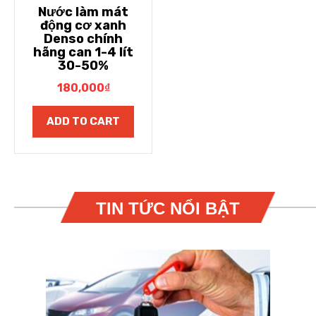
Nước làm mát
động cơ xanh
Denso chính
hãng can 1-4 lít
30-50%
180,000
₫
ADD TO CART
TIN TỨC NỔI BẬT