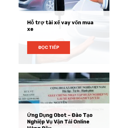
Hỗ trợ tài xế vay vốn mua
xe
ĐỌC TIẾP
Ứng Dụng Obot – Đào Tạo
Nghiệp Vụ Vận Tải Online