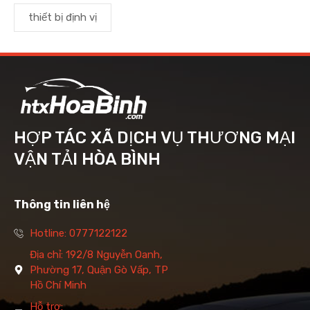
thiết bị định vị
HỢP TÁC XÃ DỊCH VỤ THƯƠNG MẠI
VẬN TẢI HÒA BÌNH
Thông tin liên hệ
Hotline: 0777122122
Địa chỉ: 192/8 Nguyễn Oanh,
Phường 17, Quận Gò Vấp, TP
Hồ Chí Minh
Hỗ trợ: